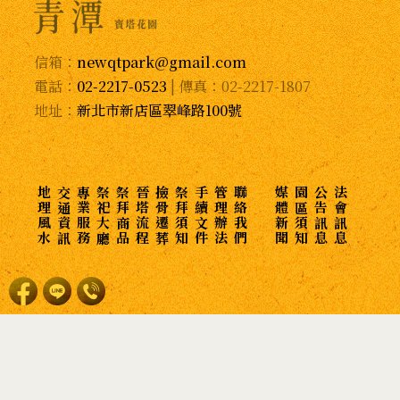
信箱：
newqtpark@gmail.com
電話：
02-2217-0523
| 傳真：02-2217-1807
地址：
新北市新店區翠峰路100號
地理風水
交通資訊
專業服務
祭祀大廳
祭拜商品
晉塔流程
撿骨遷葬
祭拜須知
手續文件
管理辦法
聯絡我們
媒體新聞
園區須知
公告訊息
法會訊息
翡 翠 軒
新 區
如 意 區
萬 佛 區
示 範 區
蓮 花 區
大 日 區
家族骨灰土葬