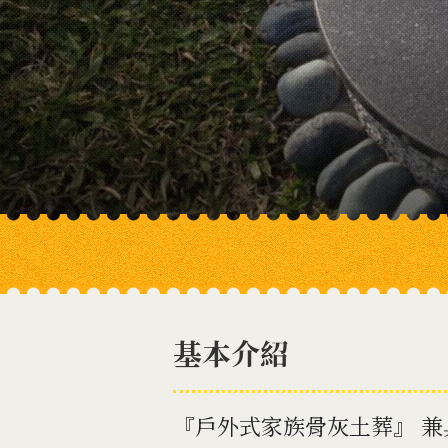
基本介紹
『戶外式家族骨灰土葬』 