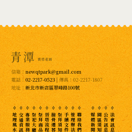
信箱：
newqtpark@gmail.com
電話：
02-2217-0523
| 傳真：02-2217-1807
地址：
新北市新店區翠峰路100號
地理風水
交通資訊
專業服務
祭祀大廳
祭拜商品
晉塔流程
撿骨遷葬
祭拜須知
手續文件
管理辦法
聯絡我們
媒體新聞
園區須知
公告訊息
法會訊息