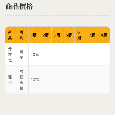
商品價格
產
層
6
1層
2層
3層
5層
7層
8層
品
別
層
骨
普
灰
10萬
陀
位
功
蓮
德
10萬
位
牌
位