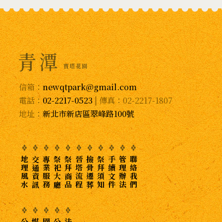
信箱：
newqtpark@gmail.com
電話：
02-2217-0523
| 傳真：02-2217-1807
地址：
新北市新店區翠峰路100號
地理風水
交通資訊
專業服務
祭祀大廳
祭拜商品
晉塔流程
撿骨遷葬
祭拜須知
手續文件
管理辦法
聯絡我們