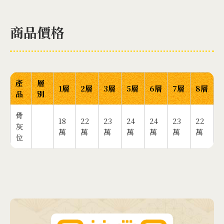
商品價格
產
層
1層
2層
3層
5層
6層
7層
8層
品
別
骨
18
22
23
24
24
23
22
灰
萬
萬
萬
萬
萬
萬
萬
位